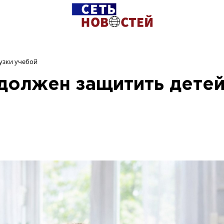
узки учебой
должен защитить дете