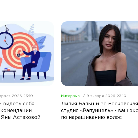
враля 2026 23:10
Интервью
9 января 2026 23:10
ь видеть себя
Лилия Бальц и её московская
екомендации
студия «Рапунцель» - ваш эк
 Яны Астаховой
по наращиванию волос