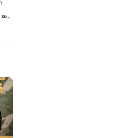
о
-за