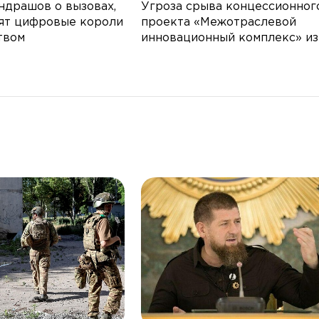
ндрашов о вызовах,
Угроза срыва концессионног
ят цифровые короли
проекта «Межотраслевой
твом
инновационный комплекс» из
интересов зарубежного
акционера