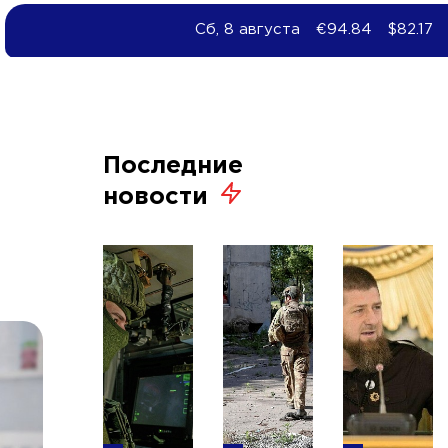
Сб, 8 августа
€94.84
$82.17
й
Последние
новости