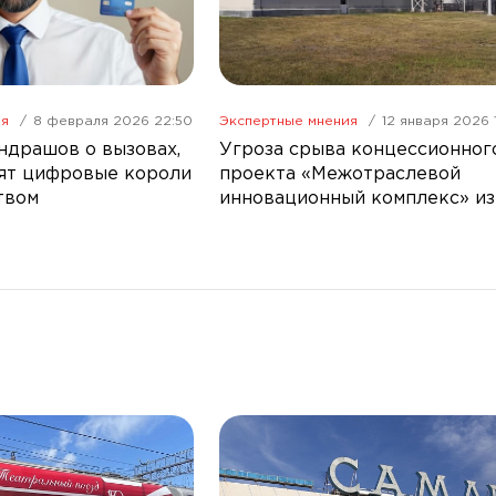
ия
8 февраля 2026 22:50
Экспертные мнения
12 января 2026 1
ндрашов о вызовах,
Угроза срыва концессионног
ят цифровые короли
проекта «Межотраслевой
твом
инновационный комплекс» из
интересов зарубежного
акционера