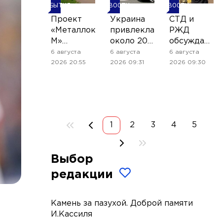
СОБЫТИЯ
НОВОСТИ
НОВОСТИ
Проект
Украина
СТД и
«Металлокомплект-
привлекла
РЖД
М»
около 200
обсуждают
подтвердил
миллиардов
продолжени
6 августа
6 августа
6 августа
ценность
долларов
проекта
2026 20:55
2026 09:31
2026 09:30
цифровизации
внешней
«Театральн
реальными
поддержки
поезд»
показателями
1
2
3
4
5
Выбор
редакции
Камень за пазухой. Доброй памяти
И.Кассиля