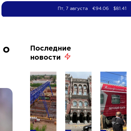
Пт, 7 августа
€94.06
$81.41
 о
Последние
новости