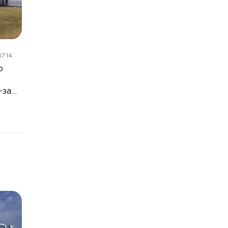
7:14
о
-за