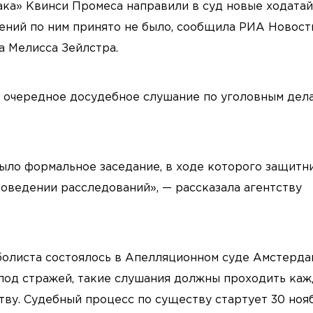
ка» Квинси Промеса направили в суд новые ходатай
ений по ним принято не было, сообщила РИА Новост
 Мелисса Зейлстра.
 очередное досудебное слушание по уголовным дел
было формальное заседание, в ходе которого защитн
оведении расследований», — рассказала агентству
олиста состоялось в Апелляционном суде Амстерда
под стражей, такие слушания должны проходить ка
тву. Судебный процесс по существу стартует 30 нояб