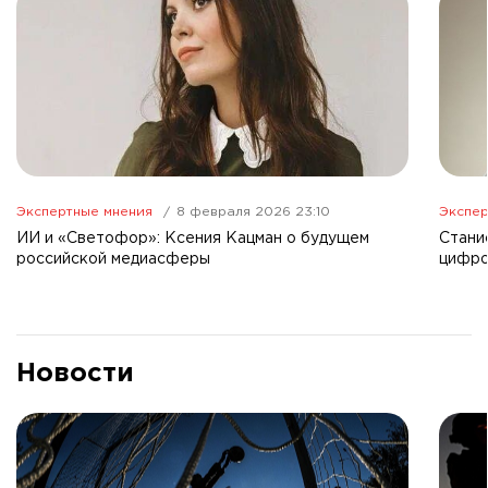
Экспертные мнения
8 февраля 2026 23:10
Экспер
ИИ и «Светофор»: Ксения Кацман о будущем
Стани
российской медиасферы
цифро
Новости