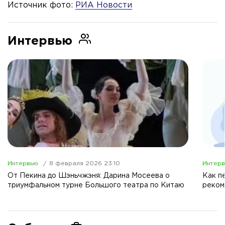
Источник фото:
РИА Новости
Интервью
Интервью
8 февраля 2026 23:10
Интер
От Пекина до Шэньчжэня: Дарина Мосеева о
Как п
триумфальном турне Большого театра по Китаю
реком