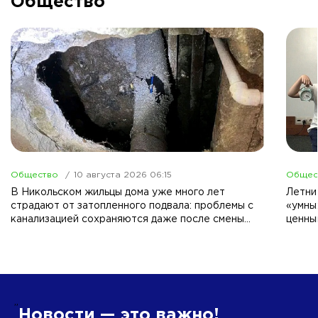
Общество
Общество
10 августа 2026 06:15
Общес
В Никольском жильцы дома уже много лет
Летни
страдают от затопленного подвала: проблемы с
«умны
канализацией сохраняются даже после смены
ценны
руководства ЖКХ.
”
Новости — это важно!