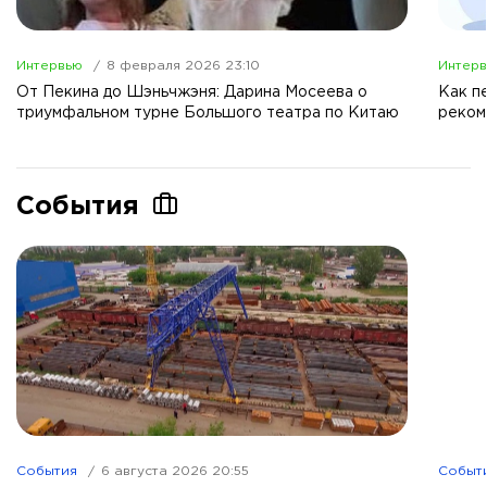
Интервью
8 февраля 2026 23:10
Интер
От Пекина до Шэньчжэня: Дарина Мосеева о
Как п
триумфальном турне Большого театра по Китаю
реком
События
События
6 августа 2026 20:55
Событ