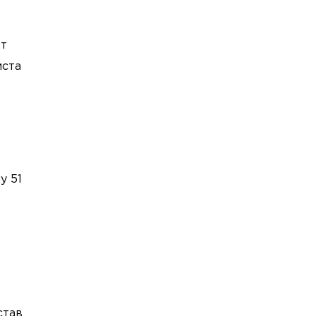
ет
иста
у 51
став