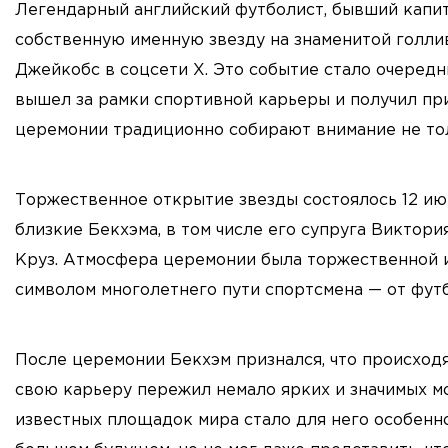
Легендарный английский футболист, бывший капит
собственную именную звезду на знаменитой голли
Джейкобс в соцсети X. Это событие стало очеред
вышел за рамки спортивной карьеры и получил пр
церемонии традиционно собирают внимание не тол
Торжественное открытие звезды состоялось 12 ию
близкие Бекхэма, в том числе его супруга Виктори
Круз. Атмосфера церемонии была торжественной и
символом многолетнего пути спортсмена — от футб
После церемонии Бекхэм признался, что происходя
свою карьеру пережил немало ярких и значимых мо
известных площадок мира стало для него особенной