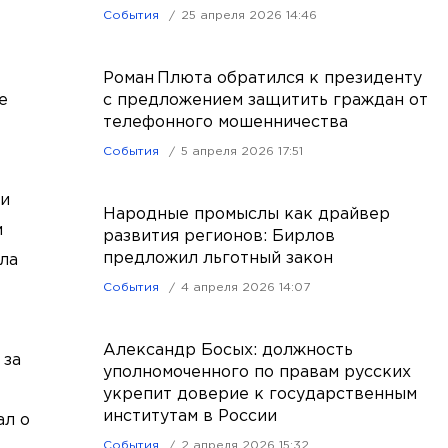
События
25 апреля 2026 14:46
Роман Плюта обратился к президенту
е
с предложением защитить граждан от
телефонного мошенничества
События
5 апреля 2026 17:51
ли
Народные промыслы как драйвер
м
развития регионов: Бирлов
предложил льготный закон
ла
События
4 апреля 2026 14:07
Александр Босых: должность
 за
уполномоченного по правам русских
укрепит доверие к государственным
институтам в России
ал о
События
2 апреля 2026 15:32