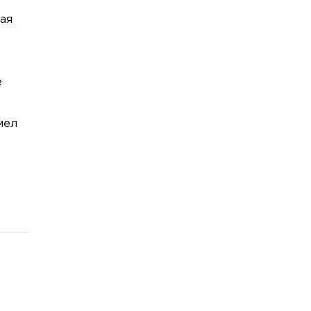
ая
е
мел