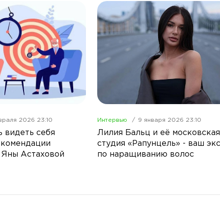
враля 2026 23:10
Интервью
9 января 2026 23:10
ь видеть себя
Лилия Бальц и её московская
екомендации
студия «Рапунцель» - ваш эк
 Яны Астаховой
по наращиванию волос